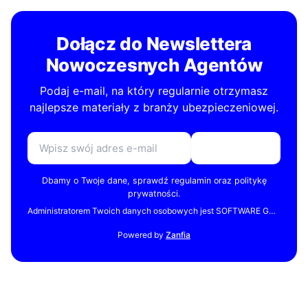
Dołącz do Newslettera
Nowoczesnych Agentów
Podaj e-mail, na który regularnie otrzymasz
najlepsze materiały z branży ubezpieczeniowej.
Subskrybuj
Dbamy o Twoje dane, sprawdź
regulamin
oraz
politykę
prywatności
.
Administratorem Twoich danych osobowych jest SOFTWARE GURU Bogusz Pękalski z siedzibą w Warszawie. Twoje dane osobowe będą przetwarzane w celu realizacji zamówienia, a także w celach statystycznych i analitycznych administratora. Jeśli się na to zgodzisz, Twoje dane będą przetwarzane także w celu przesyłania do Ciebie treści marketingowych w formie newslettera e-mail. Więcej informacji na temat przetwarzania danych osobowych, w tym o przysługujących Ci prawach, znajdziesz w naszej polityce prywatności.
Powered by
Zanfia