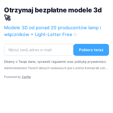
Otrzymaj bezpłatne modele 3d
🚀
Modele 3D od ponad 20 producentów lamp i
włączników + Light-Letter Free ✨
Pobierz teraz
Dbamy o Twoje dane, sprawdź
regulamin
oraz
politykę prywatności
.
Administratorem Twoich danych osobowych jest Luminis Konrad de Lehenstein-Filip z siedzibą w Krakowie. Twoje dane osobowe będą przetwarzane w celu realizacji zamówienia, a także w celach statystycznych i analitycznych administratora. Jeśli się na to zgodzisz, Twoje dane będą przetwarzane także w celu przesyłania do Ciebie treści marketingowych w formie newslettera e-mail. Więcej informacji na temat przetwarzania danych osobowych, w tym o przysługujących Ci prawach, znajdziesz w naszej polityce prywatności.
Powered by
Zanfia