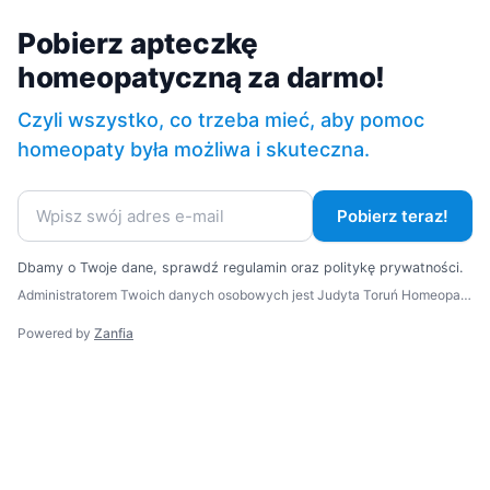
Pobierz apteczkę
homeopatyczną za darmo!
Czyli wszystko, co trzeba mieć, aby pomoc
homeopaty była możliwa i skuteczna.
Pobierz teraz!
Dbamy o Twoje dane, sprawdź
regulamin
oraz
politykę prywatności
.
Administratorem Twoich danych osobowych jest Judyta Toruń Homeopatia Klasyczna z siedzibą w Pilaszkowicach Pierwszych. Twoje dane osobowe będą przetwarzane w celu realizacji zamówienia, a także w celach statystycznych i analitycznych administratora. Jeśli się na to zgodzisz, Twoje dane będą przetwarzane także w celu przesyłania do Ciebie treści marketingowych w formie newslettera e-mail. Więcej informacji na temat przetwarzania danych osobowych, w tym o przysługujących Ci prawach, znajdziesz w naszej polityce prywatności.
Powered by
Zanfia